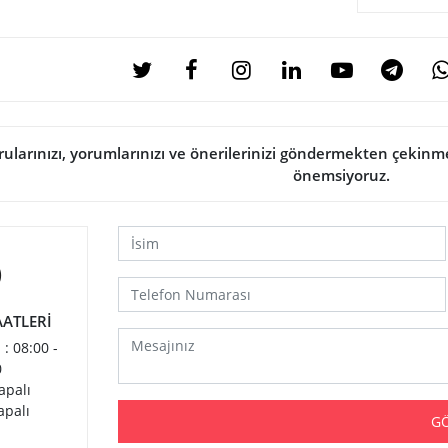
rularınızı, yorumlarınızı ve önerilerinizi göndermekten çekinmey
önemsiyoruz.
AATLERİ
 : 08:00 -
0
apalı
apalı
G