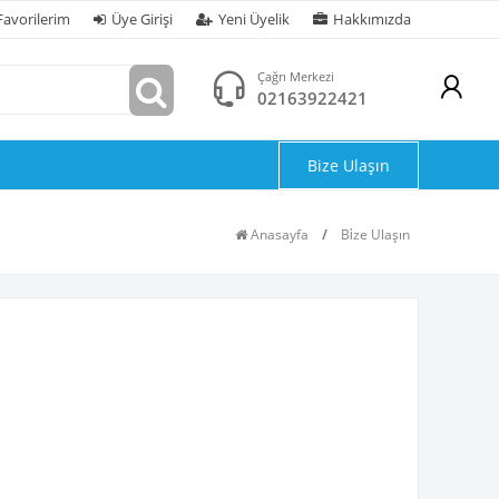
Favorilerim
Üye Girişi
Yeni Üyelik
Hakkımızda
Çağrı Merkezi
02163922421
Bize Ulaşın
Anasayfa
/
Bi̇ze Ulaşın