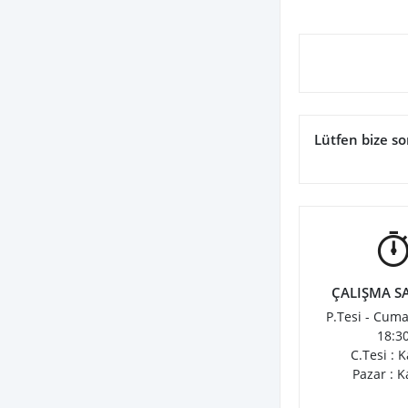
Lütfen bize so
ÇALIŞMA S
P.Tesi - Cuma
18:3
C.Tesi : K
Pazar : K