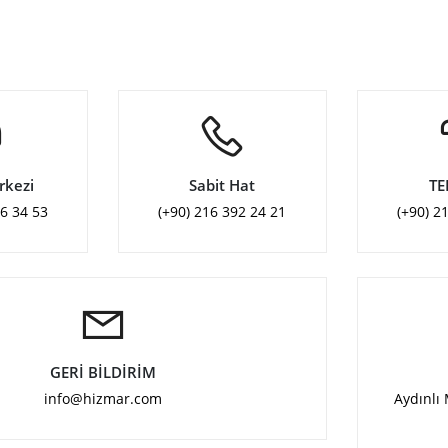
rkezi
Sabit Hat
TE
46 34 53
(+90) 216 392 24 21
(+90) 2
GERİ BİLDİRİM
info@hizmar.com
Aydınlı